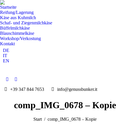
Startseite
Reifung/Lagerung
Käse aus Kuhmilch
Schaf- und Ziegenmilchkäse
Büffelmilchkäse
Blauschimmelkäse
Workshop/Verkostung
Kontakt
DE
IT
EN
Facebook
Instagram
page
page
+39 347 844 7653
info@genussbunker.it
opens
opens
in
in
comp_IMG_0678 – Kopie
new
new
window
window
Sie befinden sich hier:
Start
comp_IMG_0678 – Kopie